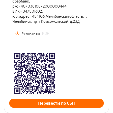
Сбербанк,
р/с - 40703810872000000444,
БИК - 047501602,
юр. адрес - 454106, Челябинская область, г.
Челябинск, пр-т Комсомольский, д.23Д
Реквизиты
PDF
Перевести по СБП