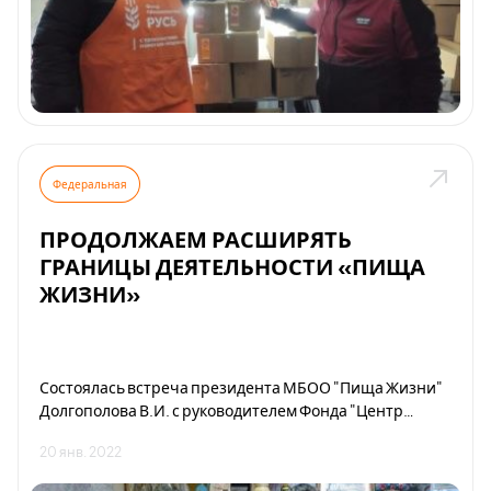
Федеральная
ПРОДОЛЖАЕМ РАСШИРЯТЬ
ГРАНИЦЫ ДЕЯТЕЛЬНОСТИ «ПИЩА
ЖИЗНИ»
Состоялась встреча президента МБОО "Пища Жизни"
Долгополова В.И. с руководителем Фонда "Центр
поддержки гражданских инициатив и развития
20 янв. 2022
некоммерческого сектора экономики Челябинской
области" - Комиссаровым Михаилом Юрьевичем.