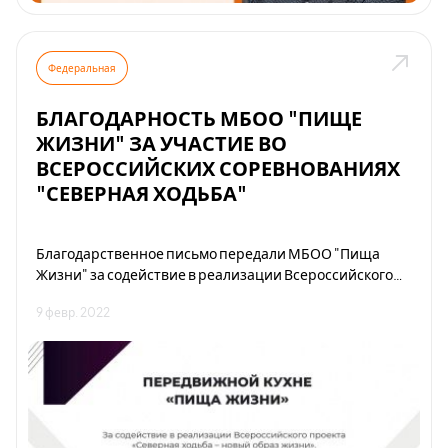
Федеральная
БЛАГОДАРНОСТЬ МБОО "ПИЩЕ
ЖИЗНИ" ЗА УЧАСТИЕ ВО
ВСЕРОССИЙСКИХ СОРЕВНОВАНИЯХ
"СЕВЕРНАЯ ХОДЬБА"
Благодарственное письмо передали МБОО "Пища
Жизни" за содействие в реализации Всероссийского
проекта "Северная ходьба - новый образ жизни" при
9 февр. 2022
поддержке Министерства спорта Российской
Федерации.