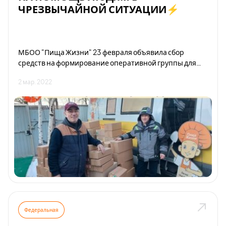
ЧРЕЗВЫЧАЙНОЙ СИТУАЦИИ⚡
МБОО "Пища Жизни" 23 февраля объявила сбор
средств на формирование оперативной группы для
поездки в Ростовскую область. Там добровольцы Пищи
2 мар. 2022
Жизни организуют пункт кормления беженцев.
Федеральная