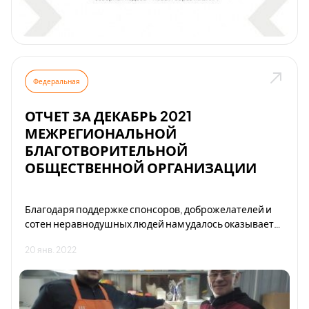
Федеральная
ОТЧЕТ ЗА ДЕКАБРЬ 2021
МЕЖРЕГИОНАЛЬНОЙ
БЛАГОТВОРИТЕЛЬНОЙ
ОБЩЕСТВЕННОЙ ОРГАНИЗАЦИИ
Благодаря поддержке спонсоров, доброжелателей и
сотен неравнодушных людей нам удалось оказывает
поддержку тысячам одиноким стариков, многодетным
20 янв. 2022
семьям, ветеранам войны, инвалидам и людям
попавшим в трудную жизненную ситуацию.