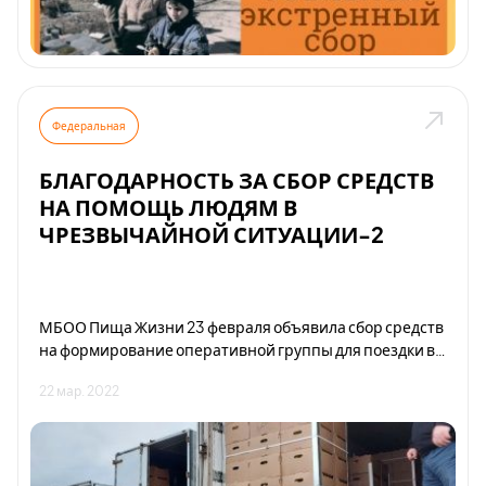
Федеральная
БЛАГОДАРНОСТЬ ЗА СБОР СРЕДСТВ
НА ПОМОЩЬ ЛЮДЯМ В
ЧРЕЗВЫЧАЙНОЙ СИТУАЦИИ-2
МБОО Пища Жизни 23 февраля объявила сбор средств
на формирование оперативной группы для поездки в
Ростовскую область. Там добровольцы Пищи Жизни
22 мар. 2022
планировали организовать кормление беженцев.