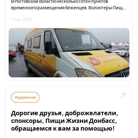
В Ростовской области несколько сотен пунктов
временного размещения беженцев. Волонтеры Пищи
Жизни сегодня проехали четыре ПВР на территории
5 мар. 2022
Неклиновского района Ростовской области и передали
1 тонну фруктов беженцам. Добровольцы порадовали
фруктами 2500 человек. 70-80% жителей пунктов
составляют дети, 20-30% - мамы и социальные
работники.
Федеральная
Дорогие друзья, доброжелатели,
спонсоры, Пищи Жизни Донбасс,
обращаемся к вам за помощью!