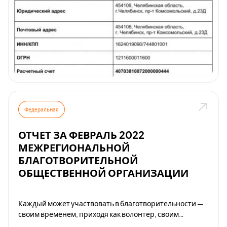
Борщ вегетарианский; - Уха вегетарианская; -
Картофельное пюре с овощами; - Сухой завтрак
«ХРУМСТИК» («Рисовый», «Многозерновой» и
«Гречневый»)
Федеральная
ОТЧЕТ ЗА ФЕВРАЛЬ 2022
МЕЖРЕГИОНАЛЬНОЙ
БЛАГОТВОРИТЕЛЬНОЙ
ОБЩЕСТВЕННОЙ ОРГАНИЗАЦИИ
Каждый может участвовать в благотворительности —
своим временем, приходя как волонтер, своим
талантом, деньгами, рассказывать своим друзьям о