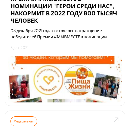
НОМИНАЦИИ "ГЕРОИ СРЕДИ НАС",
НАКОРМИТ В 2022 ГОДУ 800 ТЫСЯЧ
ЧЕЛОВЕК
03 декабря 2021 года состоялось награждение
победителей Премии #МЫВМЕСТЕ в номинации
"Герои среди нас." Жюри Премии присудило первое
8 дек. 2021
место МБОО "Пища Жизни" за проект "Чтобы не было
голодных". Диплом призера и памятную статуэтку
Премии вручил Первый заместитель Руководителя
Администрации президента России Сергей Кириенко.
Федеральная