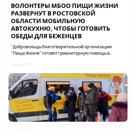
ВОЛОНТЕРЫ МБОО ПИЩИ ЖИЗНИ
РАЗВЕРНУТ В РОСТОВСКОЙ
ОБЛАСТИ МОБИЛЬНУЮ
АВТОКУХНЮ, ЧТОБЫ ГОТОВИТЬ
ОБЕДЫ ДЛЯ БЕЖЕНЦЕВ
"Добровольцы благотворительной организации
"Пища Жизни" готовят гуманитарную помощь в
Ростовскую область - волонтеры на границе с ЛНР и
2 мар. 2022
ДНР развернут пункты кормления беженцев." - пишет
Портал Комсомольской Правды.