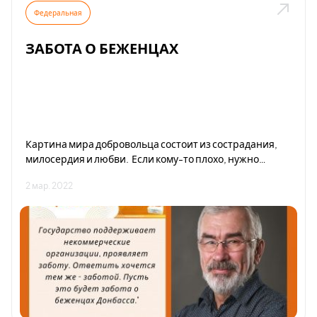
Федеральная
ЗАБОТА О БЕЖЕНЦАХ
Картина мира добровольца состоит из сострадания,
милосердия и любви. Если кому-то плохо, нужно
приложить усилия и помочь. Если кто-то голоден,
2 мар. 2022
нужно накормить. Все просто.