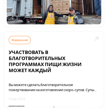
Федеральная
УЧАСТВОВАТЬ В
БЛАГОТВОРИТЕЛЬНЫХ
ПРОГРАММАХ ПИЩИ ЖИЗНИ
МОЖЕТ КАЖДЫЙ
Вы можете сделать благотворительное
пожертвование на изготовление скоро-супов. Супы
предназначены для благотворительных программ и
11 мар. 2022
бесплатной раздачи нуждающимся людям. Линейка
продуктов пополняется: - Гороховый суп с овощами; -