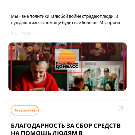
Мы - вне политики. В любой войне страдают люди, и
нуждающихся в помощи будет все больше. Мы просим
помочь нашим программам своими посильными
5 мар. 2022
пожертвованиями, а также помолиться за всех людей,
в чью жизнь вошла война.
Федеральная
БЛАГОДАРНОСТЬ ЗА СБОР СРЕДСТВ
НА ПОМОЩЬ ЛЮДЯМ В