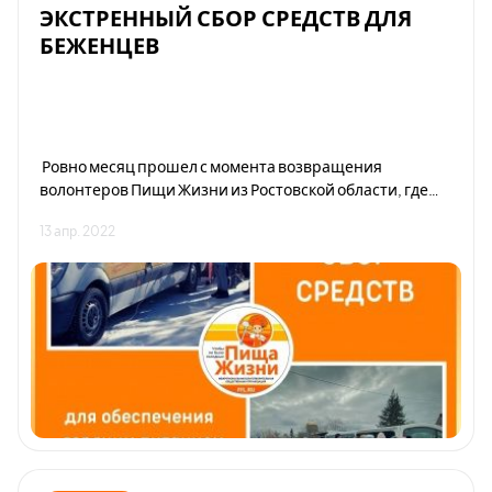
ЭКСТРЕННЫЙ СБОР СРЕДСТВ ДЛЯ
БЕЖЕНЦЕВ
Ровно месяц прошел с момента возвращения
волонтеров Пищи Жизни из Ростовской области, где
были обеспечены фруктами 7500 беженцев. И ровно
13 апр. 2022
месяц понадобился добровольцам Пищи Жизни для
организации новой поездки.